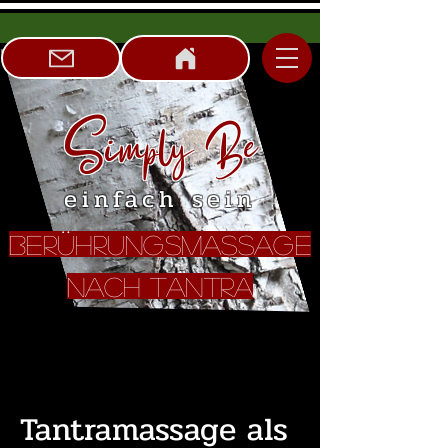
Simply Be
einfach sein
Berührungsmassage
nach Tantra
Tantramassage als